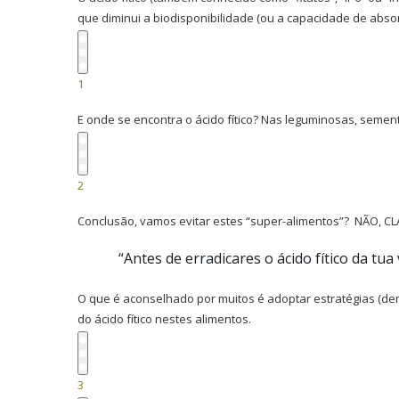
que diminui a biodisponibilidade (ou a capacidade de abso
1
E onde se encontra o ácido fítico? Nas leguminosas, semente
2
Conclusão, vamos evitar estes “super-alimentos”? NÃO, C
“Antes de erradicares o ácido fítico da tua
O que é aconselhado por muitos é adoptar estratégias (de
do ácido fítico nestes alimentos.
3