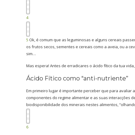
4
5
Ok, é comum que as leguminosas e alguns cereais passe
os frutos secos, sementes e cereais como a aveia, ou a ceva
sim…
Mas espera! Antes de erradicares o ácido fítico da tua vida,
Ácido Fítico como “anti-nutriente”
Em primeiro lugar é importante perceber que para avaliar a
componentes do regime alimentar e as suas interacções deve
biodisponibilidade dos minerais nestes alimentos, “olhand
6