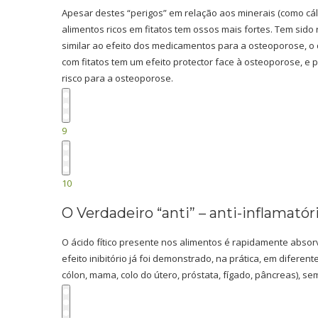
Apesar destes “perigos” em relação aos minerais (como cá
alimentos ricos em fitatos tem ossos mais fortes. Tem sido
similar ao efeito dos medicamentos para a osteoporose, o
com fitatos tem um efeito protector face à osteoporose, e
risco para a osteoporose.
9
10
O Verdadeiro “anti” – anti-inflamatór
O ácido fítico presente nos alimentos é rapidamente absorv
efeito inibitório já foi demonstrado, na prática, em difere
cólon, mama, colo do útero, próstata, fígado, pâncreas), sem