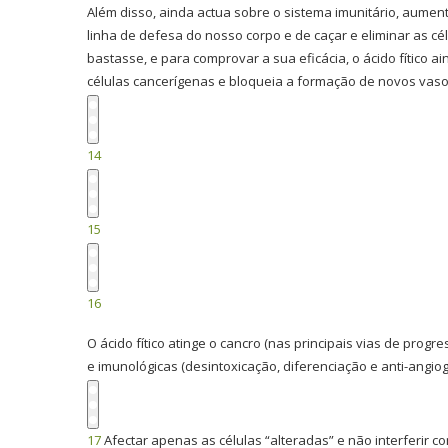
Além disso, ainda actua sobre o sistema imunitário, aument
linha de defesa do nosso corpo e de caçar e eliminar as cél
bastasse, e para comprovar a sua eficácia, o ácido fítico 
células cancerígenas e bloqueia a formação de novos vasos
14
15
16
O ácido fítico atinge o cancro (nas principais vias de progr
e imunológicas (desintoxicação, diferenciação e anti-angio
17
Afectar apenas as células “alteradas” e não interferir 