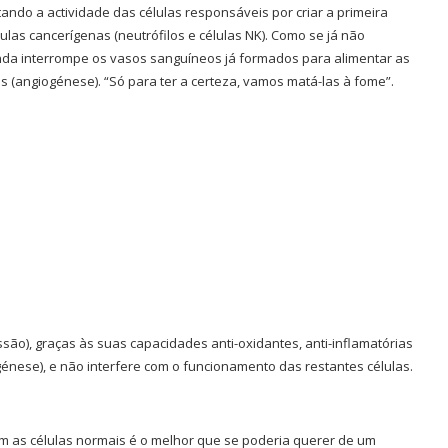
ando a actividade das células responsáveis por criar a primeira
ulas cancerígenas (neutrófilos e células NK). Como se já não
ainda interrompe os vasos sanguíneos já formados para alimentar as
 (angiogénese). “Só para ter a certeza, vamos matá-las à fome”.
essão), graças às suas capacidades anti-oxidantes, anti-inflamatórias
génese), e não interfere com o funcionamento das restantes células.
com as células normais é o melhor que se poderia querer de um