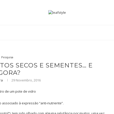
Pesquisa
UTOS SECOS E SEMENTES… E
GORA?
ra
29 Novembro, 2016
do associado à expressão “anti-nutriente”.
inositol”), tem sido olhado com alguma relutância por muitos, uma vez