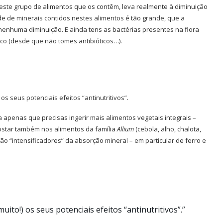
este grupo de alimentos que os contêm, leva realmente à diminuição
 de minerais contidos nestes alimentos é tão grande, que a
nenhuma diminuição. E ainda tens as bactérias presentes na flora
tico (desde que não tomes antibióticos…).
os seus potenciais efeitos “antinutritivos”.
ica apenas que precisas ingerir mais alimentos vegetais integrais –
star também nos alimentos da família
Allium
(cebola, alho, chalota,
ão “intensificadores” da absorção mineral – em particular de ferro e
uito!) os seus potenciais efeitos “antinutritivos”.”