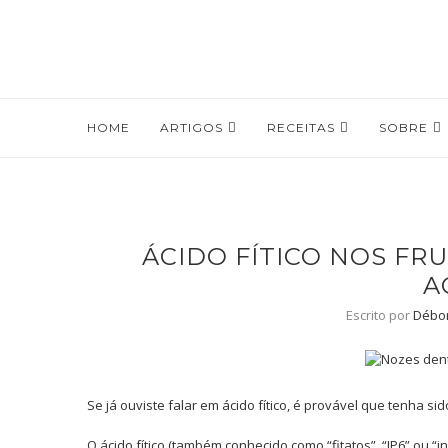
HOME
ARTIGOS
RECEITAS
SOBRE
ÁCIDO FÍTICO NOS FR
A
Escrito por
Débo
Se já ouviste falar em ácido fítico, é provável que tenha si
O ácido fítico (também conhecido como “fitatos”, “IP6” ou “