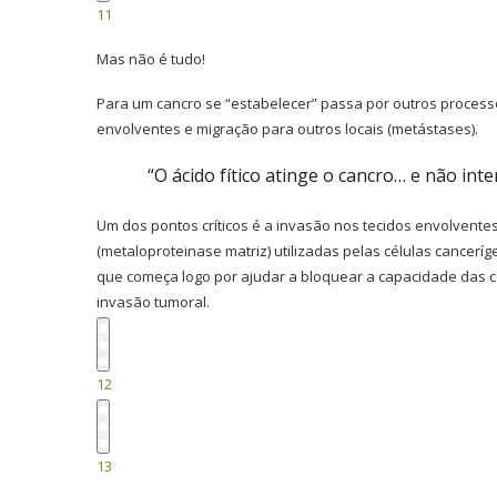
11
Mas não é tudo!
Para um cancro se “estabelecer” passa por outros processo
envolventes e migração para outros locais (metástases).
“O ácido fítico atinge o cancro… e não int
Um dos pontos críticos é a invasão nos tecidos envolvente
(metaloproteinase matriz) utilizadas pelas células canceríg
que começa logo por ajudar a bloquear a capacidade das c
invasão tumoral.
12
13