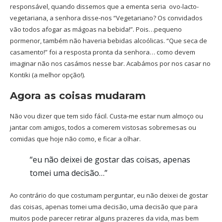
responsável, quando dissemos que a ementa seria ovo-lacto-
vegetariana, a senhora disse-nos “Vegetariano? Os convidados
vão todos afogar as mágoas na bebida!”. Pois…pequeno
pormenor, também não haveria bebidas alcoólicas. “Que seca de
casamento!” foi a resposta pronta da senhora… como devem
imaginar não nos casámos nesse bar. Acabámos por nos casar no
Kontiki (a melhor opção!).
Agora as coisas mudaram
Não vou dizer que tem sido fácil. Custa-me estar num almoço ou
jantar com amigos, todos a comerem vistosas sobremesas ou
comidas que hoje não como, e ficar a olhar.
“eu não deixei de gostar das coisas, apenas
tomei uma decisão…”
Ao contrário do que costumam perguntar, eu não deixei de gostar
das coisas, apenas tomei uma decisão, uma decisão que para
muitos pode parecer retirar alguns prazeres da vida, mas bem