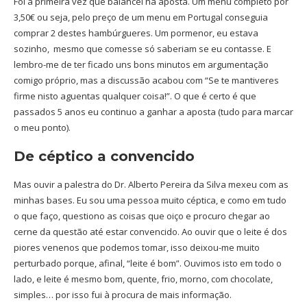
Foi a primeira vez que balancei na aposta. Um menu completo por
3,50€ ou seja, pelo preço de um menu em Portugal conseguia
comprar 2 destes hambúrgueres. Um pormenor, eu estava
sozinho, mesmo que comesse só saberiam se eu contasse. E
lembro-me de ter ficado uns bons minutos em argumentação
comigo próprio, mas a discussão acabou com “Se te mantiveres
firme nisto aguentas qualquer coisa!”. O que é certo é que
passados 5 anos eu continuo a ganhar a aposta (tudo para marcar
o meu ponto).
De céptico a convencido
Mas ouvir a palestra do Dr. Alberto Pereira da Silva mexeu com as
minhas bases. Eu sou uma pessoa muito céptica, e como em tudo
o que faço, questiono as coisas que oiço e procuro chegar ao
cerne da questão até estar convencido. Ao ouvir que o leite é dos
piores venenos que podemos tomar, isso deixou-me muito
perturbado porque, afinal, “leite é bom”. Ouvimos isto em todo o
lado, e leite é mesmo bom, quente, frio, morno, com chocolate,
simples… por isso fui à procura de mais informação.