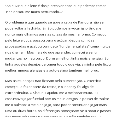
“Ao ouvir que o leite é dos piores venenos que podemos tomar,
isso deixou-me muito perturbado…”
O problema é que quando se abre a caixa de Pandora não se
pode voltar a fechá-la. Já não podemos invocar ignorância, e
nunca mais olhamos para as coisas da mesma forma. Começou
pelo leite e ovos, passou para o açúcar, depois comidas
processadas e acabou connosco “fundamentalistas” como muitos
nos chamam. Mas mais do que aprender, comecei a sentir
mudanças no meu corpo. Dormia melhor, tinha mais energia, não
tinha aqueles desejos de comer tudo o que via, a minha pele ficou
melhor, menos alergias e a auto-estima também melhorou.
Mas as mudanças não ficaram pela alimentação. O exercício
começou a fazer parte da rotina, e o Insanity foi algo de
extraordinário. O Shaun T ajudou-me a melhorar muito. Eu
costumava jogar futebol com os meus amigos, e passei de “saltar-
me o pulmão” a meio do jogo, para poder continuar a jogar mais
uma ou duas horas. As diferenças começaram-se a notar e passei
dos meus 85kg para 63kg (parece que o pêlo também caiu…)