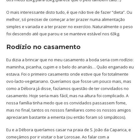
O mais interessante disto tudo, é que não tive de fazer “dieta”. Ou
melhor, só precisei de começar a ter prazer numa alimentação
simples e variada e a ter prazer no exercício. Naturalmente o peso
foi descendo até que parou e se manteve estável nos 63kg.
Rodízio no casamento
Eu dizia a brincar que no meu casamento a boda seria com rodízio:
maminha, picanha, cupim e o belo do ananás… Quão enganado eu
estava. Foi o primeiro casamento onde estive que foi totalmente
ovo-lacto-vegetariano. Queríamos que fosse um pouco mais, mas
como a Débora já disse, fazíamos questão de ter convidados no
casamento. Hoje seria mais fácil, mas na altura foi complicado. A
nossa família tinha medo que os convidados passassem fome,
mas no final, tantos os nossos familiares como os nossos amigos
apreciaram bastante a ementa (ou então foram só simpáticos).
Eu e a Débora queríamos casar na praia de S. João da Caparica, e
começámos por ir visitar o bar Lorosae. Ao falar com a