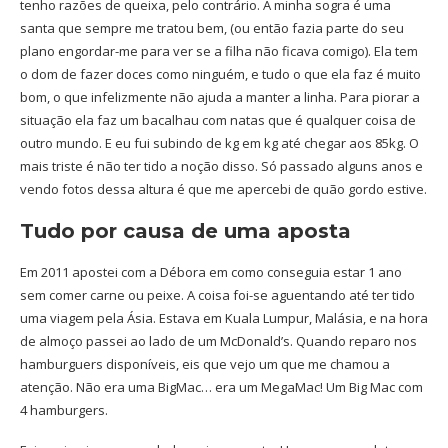
tenho razões de queixa, pelo contrário. A minha sogra é uma
santa que sempre me tratou bem, (ou então fazia parte do seu
plano engordar-me para ver se a filha não ficava comigo). Ela tem
o dom de fazer doces como ninguém, e tudo o que ela faz é muito
bom, o que infelizmente não ajuda a manter a linha. Para piorar a
situação ela faz um bacalhau com natas que é qualquer coisa de
outro mundo. E eu fui subindo de kg em kg até chegar aos 85kg. O
mais triste é não ter tido a noção disso. Só passado alguns anos e
vendo fotos dessa altura é que me apercebi de quão gordo estive.
Tudo por causa de uma aposta
Em 2011 apostei com a Débora em como conseguia estar 1 ano
sem comer carne ou peixe. A coisa foi-se aguentando até ter tido
uma viagem pela Ásia. Estava em Kuala Lumpur, Malásia, e na hora
de almoço passei ao lado de um McDonald’s. Quando reparo nos
hamburguers disponíveis, eis que vejo um que me chamou a
atenção. Não era uma BigMac… era um MegaMac! Um Big Mac com
4 hamburgers.