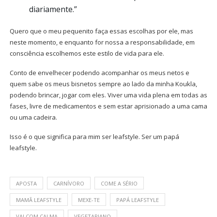
diariamente.”
Quero que o meu pequenito faça essas escolhas por ele, mas
neste momento, e enquanto for nossa a responsabilidade, em
consciência escolhemos este estilo de vida para ele.
Conto de envelhecer podendo acompanhar os meus netos e
quem sabe os meus bisnetos sempre ao lado da minha Koukla,
podendo brincar, jogar com eles. Viver uma vida plena em todas as
fases, livre de medicamentos e sem estar aprisionado a uma cama
ou uma cadeira.
Isso é o que significa para mim ser leafstyle. Ser um papá
leafstyle.
APOSTA
CARNÍVORO
COME A SÉRIO
MAMÃ LEAFSTYLE
MEXE-TE
PAPÁ LEAFSTYLE
VAI COM CALMA
VEGETARIANO