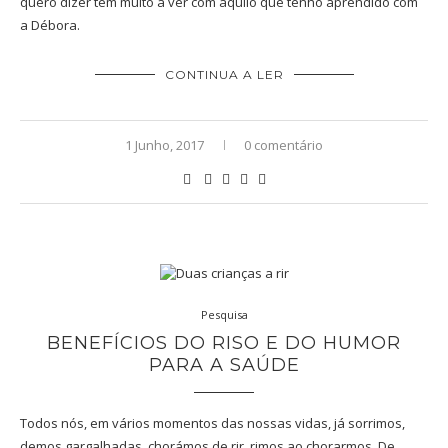
quero dizer tem muito a ver com aquilo que tenho aprendido com
a Débora.
CONTINUA A LER
1 Junho, 2017
0 comentário
Pesquisa
BENEFÍCIOS DO RISO E DO HUMOR
PARA A SAÚDE
Todos nós, em vários momentos das nossas vidas, já sorrimos,
demos gargalhadas, chorámos de rir, rimos ao chorarmos. De