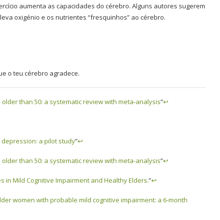
ercício aumenta as capacidades do cérebro. Alguns autores sugerem
eva oxigénio e os nutrientes “fresquinhos” ao cérebro.
ue o teu cérebro agradece.
ts older than 50: a systematic review with meta-analysis
”
↩
 depression: a pilot study
”
↩
ts older than 50: a systematic review with meta-analysis
”
↩
s in Mild Cognitive Impairment and Healthy Elders.
”
↩
lder women with probable mild cognitive impairment: a 6-month