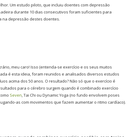
lhor. Um estudo piloto, que incluiu doentes com depressão
adeira durante 10 dias consecutivos foram suficientes para
iva na depressão destes doentes.
trário, meu caro! Isso (entenda-se exercício e os seus muitos
rada é esta ideia, foram reunidos e analisados diversos estudos
íduos acima dos 50 anos. O resultado? Não só que o exercício é
 resultados para o cérebro surgem quando é combinado exercício
s como
Seven
, Tai Chi ou Dynamic Yoga (no fundo envolvem poses
njugando-as com movimentos que fazem aumentar o ritmo cardíaco).