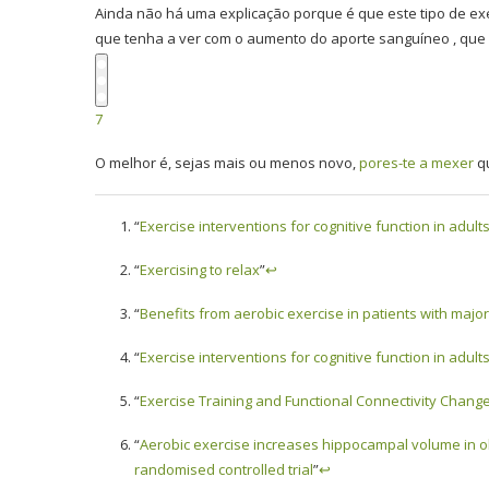
Ainda não há uma explicação porque é que este tipo de ex
que tenha a ver com o aumento do aporte sanguíneo , que l
7
O melhor é, sejas mais ou menos novo,
pores-te a mexer
q
“
Exercise interventions for cognitive function in adul
“
Exercising to relax
”
↩
“
Benefits from aerobic exercise in patients with major
“
Exercise interventions for cognitive function in adul
“
Exercise Training and Functional Connectivity Change
“
Aerobic exercise increases hippocampal volume in o
randomised controlled trial
”
↩