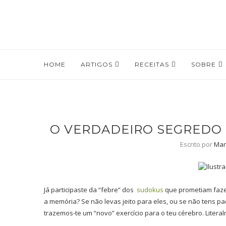
HOME
ARTIGOS
RECEITAS
SOBRE
O VERDADEIRO SEGREDO
Escrito por
Mar
Já participaste da “febre” dos
sudokus
que prometiam fazer
a memória? Se não levas jeito para eles, ou se não tens pac
trazemos-te um “novo” exercício para o teu cérebro. Literal