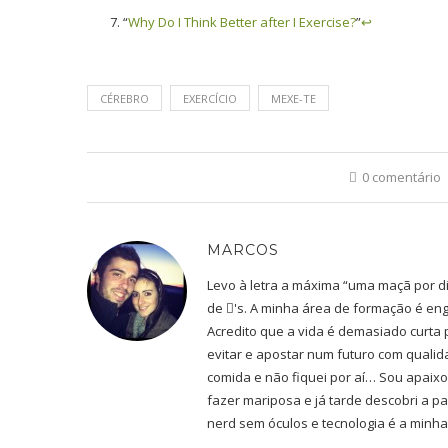
“
Why Do I Think Better after I Exercise?
”
↩
CÉREBRO
EXERCÍCIO
MEXE-TE
0 comentário
MARCOS
Levo à letra a máxima “uma maçã por d
de 's. A minha área de formação é en
Acredito que a vida é demasiado curta
evitar e apostar num futuro com qualid
comida e não fiquei por aí… Sou apaixo
fazer mariposa e já tarde descobri a pa
nerd sem óculos e tecnologia é a minha