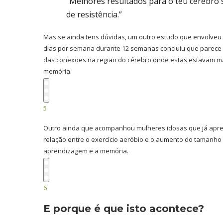
“Melhores resultados para o teu cérebro
de resistência.”
Mas se ainda tens dúvidas, um outro estudo que envolveu 
dias por semana durante 12 semanas concluiu que parece h
das conexões na região do cérebro onde estas estavam ma
memória.
5
Outro ainda que acompanhou mulheres idosas que já apre
relação entre o exercício aeróbio e o aumento do tamanho
aprendizagem e a memória.
6
E porque é que isto acontece?