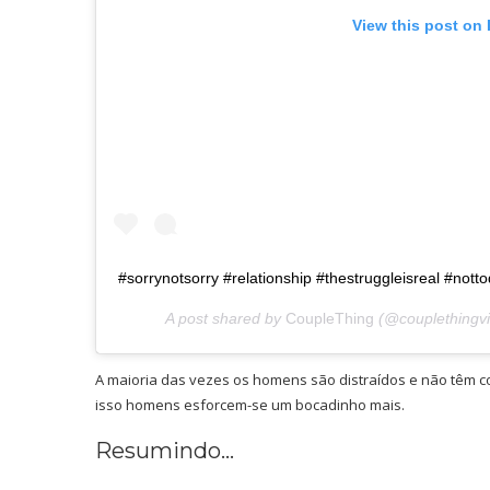
View this post on
#sorrynotsorry #relationship #thestruggleisreal #nott
A post shared by
CoupleThing
(@couplethingv
A maioria das vezes os homens são distraídos e não têm co
isso homens esforcem-se um bocadinho mais.
Resumindo…