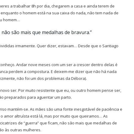
eres a trabalhar 8h por dia, chegarem a casa e ainda terem de
a, enquanto o homem está na sua caixa do nada, não tem nada de
 sou homem…
m, não são mais que medalhas de bravura.”
 divididas irmamente. Quer dizer, estavam… Desde que o Santiago
e conheço. Andar nove meses com um ser a crescer dentro delas é
 nunca perdem a compostura. E deixem-me dizer que não há nada
elizmente, não foi um dos problemas da Débora).
novo ser. Por muito resistente que eu, ou outro homem pense ser,
ão preparados para aguentar um parto.
riso mantém-se. As mães são uma fonte inesgotável de paciência e
o amor altruísta está lá, mas por muito que queiramos… As
icatrizes de “guerra” que ficam, não são mais que medalhas de
ão às outras mulheres.