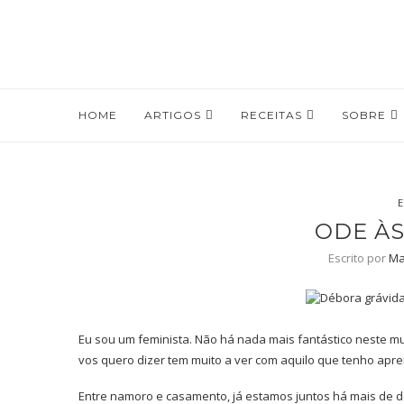
HOME
ARTIGOS
RECEITAS
SOBRE
E
ODE À
Escrito por
Ma
Eu sou um feminista. Não há nada mais fantástico neste m
vos quero dizer tem muito a ver com aquilo que tenho apr
Entre namoro e casamento, já estamos juntos há mais de de