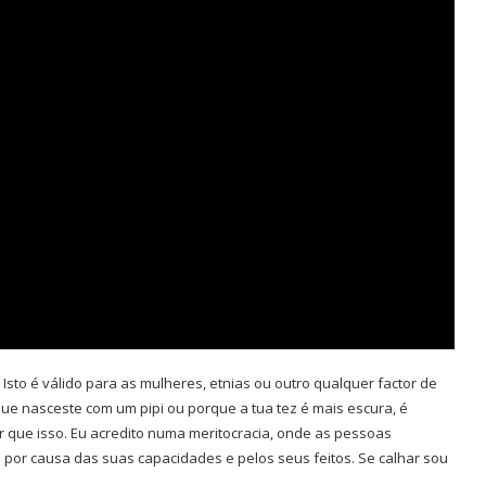
sto é válido para as mulheres, etnias ou outro qualquer factor de
ue nasceste com um pipi ou porque a tua tez é mais escura, é
 que isso. Eu acredito numa meritocracia, onde as pessoas
or causa das suas capacidades e pelos seus feitos. Se calhar sou