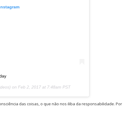
 Instagram
oday
ideos) on
Feb 2, 2017 at 7:48am PST
nsciência das coisas, o que não nos iliba da responsabilidade. Por