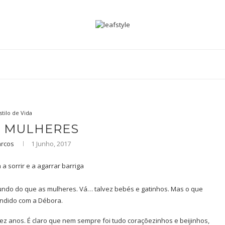
stilo de Vida
S MULHERES
rcos
1 Junho, 2017
undo do que as mulheres. Vá… talvez bebés e gatinhos. Mas o que
endido com a Débora.
z anos. É claro que nem sempre foi tudo coraçõezinhos e beijinhos,