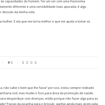
 às capacidades do homem. Ter um ser com uma fisionomia
tamente diferente e uma sensibilidade mais apurada, é algo
r decisão da minha vida.
a mulher. É ela que me torna melhor e que me ajuda a tomar as
0
ia, não sabe o bem que lhe fazia” por isso, estou sempre rodeado
genharia civil, mas mudei o foco para área da promoção de saúde.
 para desperdiçar com doenças, então porque não fazer algo para as
ade? Passei da picanha para o bróculo, ganhei ainda mais gosto pela