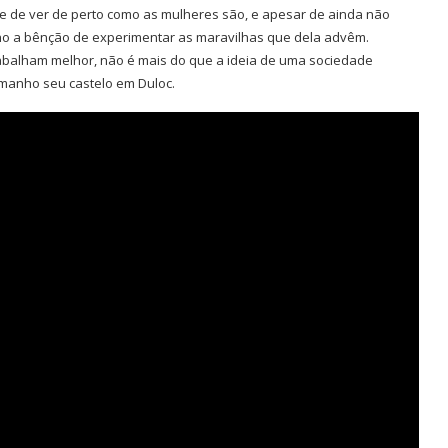
 de ver de perto como as mulheres são, e apesar de ainda não
o a bênção de experimentar as maravilhas que dela advêm.
abalham melhor, não é mais do que a ideia de uma sociedade
manho seu castelo em Duloc.