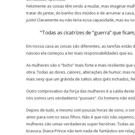
Felizmente as coisas têm vindo a mudar, mas imaginar mulh
tratar do jantar, do banho dos miúdos e de arrumar a cas
justo! Claramente eu não teria essa capacidade, mas eu
“Todas as cicatrizes de “guerra” que fica
Em nossa casa as coisas são diferentes, as tarefas estão
nasceu ela começou a ter mais responsabilidades que eu.
As mulheres são o “bicho” mais forte e mais resiliente qu
obra. Todas as dores, calores, alterações de humor, mas
mais sexy que um grávida de saltos altos (pés inchados, f
Outro comprovativo da força das mulheres é a saída deste 
nós somos uns verdadeiros “pussies”. Os homens não est
Depois de tudo, e mesmo com poucas horas de sono, o sor
amor para com os seus filhos. Não é que nós não sejamos, 
mulheres são umas verdadeiras super heroínas. Todas as c
bravura. Diana Prince não tem nada de fantástico em relaç